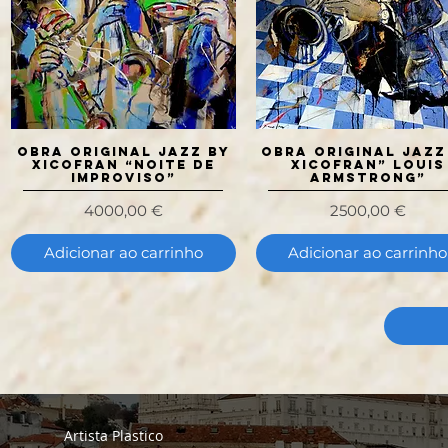
OBRA ORIGINAL JAZZ BY
Visualização rápida
OBRA ORIGINAL JAZZ
Visualização rápida
XICOFRAN “NOITE DE
XICOFRAN” LOUIS
IMPROVISO”
ARMSTRONG”
Preço
Preço
4000,00 €
2500,00 €
Adicionar ao carrinho
Adicionar ao carrinho
Artista Plastico