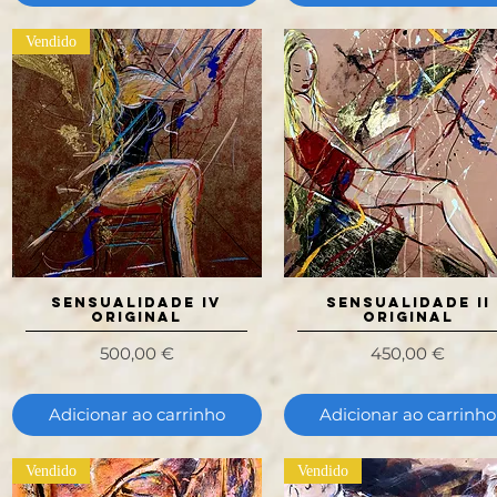
Vendido
SENSUALIDADE IV
Visualização rápida
SENSUALIDADE II
Visualização rápida
Original
ORIGINAL
Preço
Preço
500,00 €
450,00 €
Adicionar ao carrinho
Adicionar ao carrinho
Vendido
Vendido