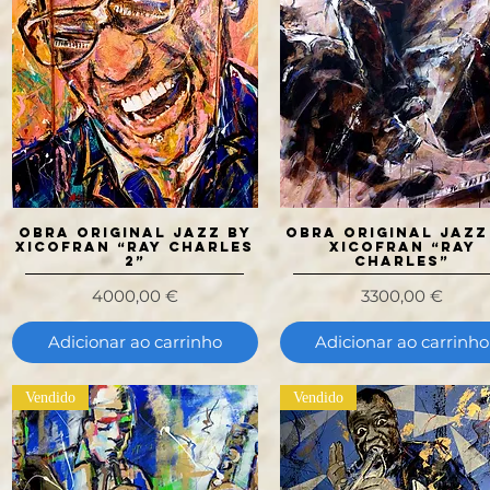
OBRA ORIGINAL JAZZ BY
Visualização rápida
OBRA ORIGINAL JAZZ
Visualização rápida
XICOFRAN “RAY CHARLES
XICOFRAN “RAY
2”
CHARLES”
Preço
Preço
4000,00 €
3300,00 €
Adicionar ao carrinho
Adicionar ao carrinho
Vendido
Vendido