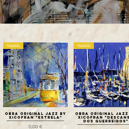
Vendido
Vendido
OBRA ORIGINAL JAZZ BY
Visualização rápida
OBRA ORIGINAL JAZZ
Visualização rápida
XICOFRAN "Estrela"
XICOFRAN "Descan
dos Guerreiros"
Preço
0,00 €