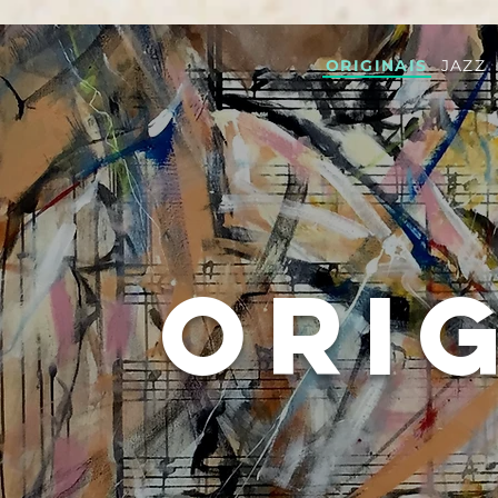
ORIGINAIS
JAZZ
ORI