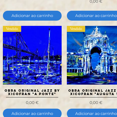
Preço
0,00 €
Adicionar ao carrinho
Adicionar ao carrinho
Vendido
Vendido
OBRA ORIGINAL JAZZ BY
Visualização rápida
OBRA ORIGINAL JAZZ
Visualização rápida
XICOFRAN "A Ponte"
XICOFRAN "Auguta 1
Preço
Preço
0,00 €
0,00 €
Adicionar ao carrinho
Adicionar ao carrinho