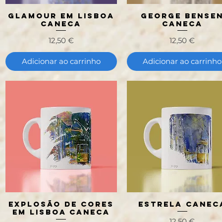
GLAMOUR EM LISBOA
George Bense
Visualização rápida
Visualização rápida
CANECA
Caneca
Preço
Preço
12,50 €
12,50 €
Adicionar ao carrinho
Adicionar ao carrinho
Explosão de Cores
Estrela Canec
Visualização rápida
Visualização rápida
em Lisboa Caneca
Preço
12,50 €