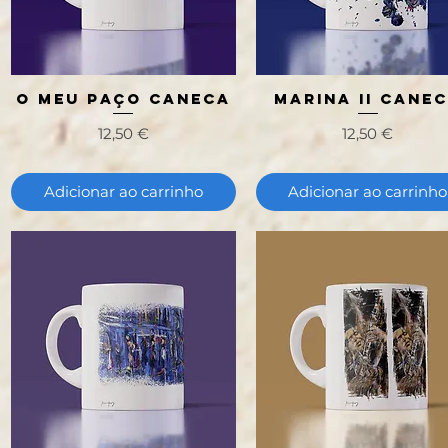
O Meu Paço Caneca
Marina II Cane
Visualização rápida
Visualização rápida
Preço
Preço
12,50 €
12,50 €
Adicionar ao carrinho
Adicionar ao carrinho