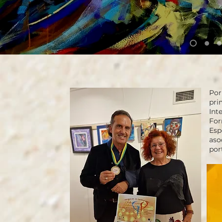
Por
pri
Int
For
Esp
aso
por