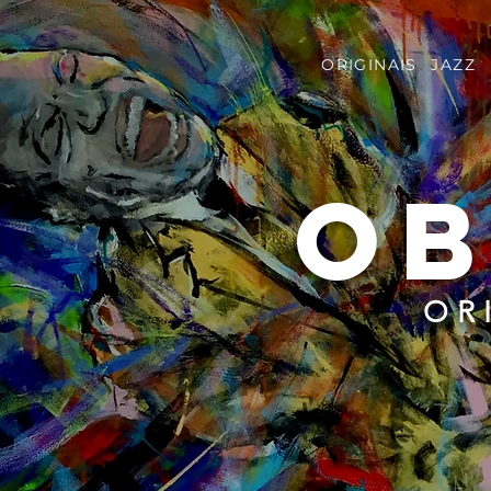
ORIGINAIS
JAZZ
OB
OR