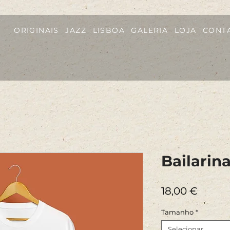
ORIGINAIS
JAZZ
LISBOA
GALERIA
LOJA
CONT
Bailarin
Preço
18,00 €
Tamanho
*
Selecionar