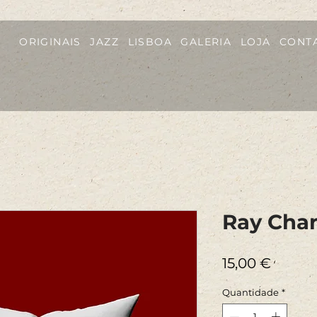
ORIGINAIS
JAZZ
LISBOA
GALERIA
LOJA
CONT
Ray Char
Preço
15,00 €
Quantidade
*