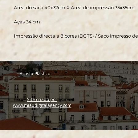
Area do saco 40x37cm X Area de impressão 35x35cm
Aças 34 cm
Impressão directa a 8 cores (DGTS) / Saco impresso 
Artista Plastico
Site criado por
www.miaudigitalagency.com