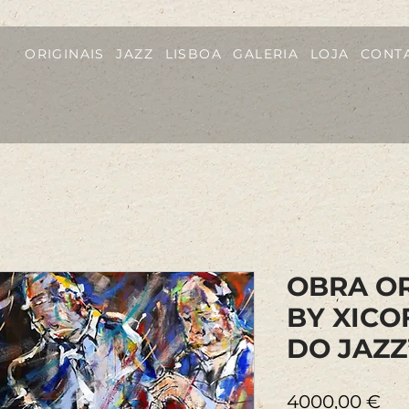
ORIGINAIS
JAZZ
LISBOA
GALERIA
LOJA
CONT
OBRA OR
BY XICO
DO JAZZ
Pr
4000,00 €