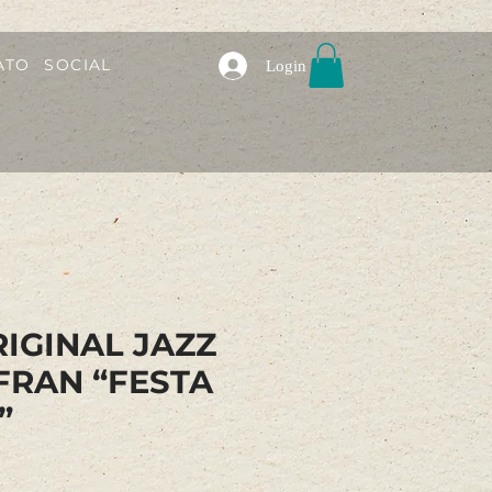
ATO
SOCIAL
Login
IGINAL JAZZ
FRAN “FESTA
”
eço