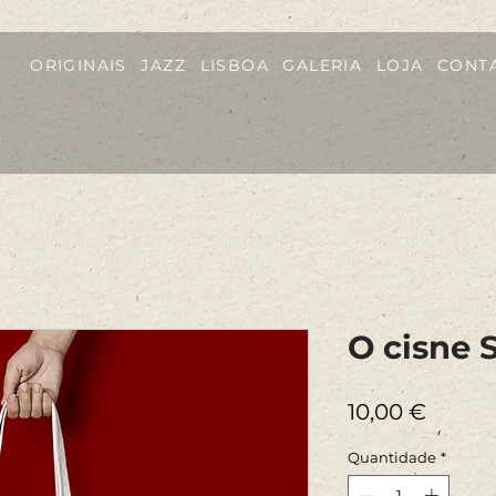
ORIGINAIS
JAZZ
LISBOA
GALERIA
LOJA
CONT
O cisne 
Preço
10,00 €
Quantidade
*