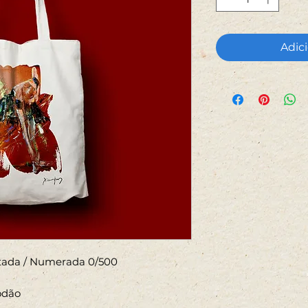
Adici
mitada / Numerada 0/500
godão