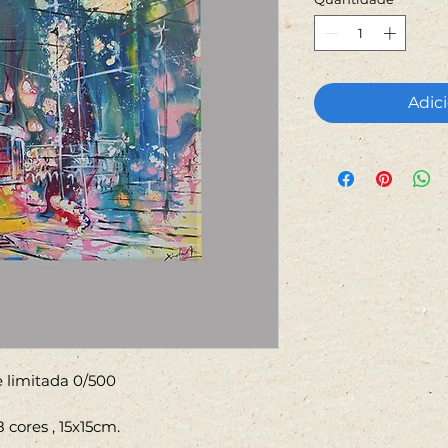
Adici
ie limitada 0/500
cores , 15x15cm.