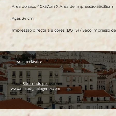
Area do saco 40x37cm X Area de impressão 35x35cm
Aças 34 cm
Impressão directa a 8 cores (DGTS) / Saco impresso 
Artista Plastico
Site criado por
www.miaudigitalagency.com