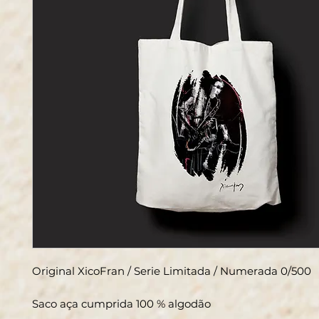
Original XicoFran / Serie Limitada / Numerada 0/500
Saco aça cumprida 100 % algodão