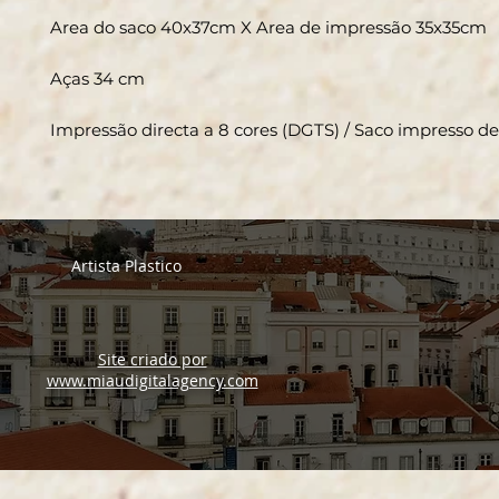
Area do saco 40x37cm X Area de impressão 35x35cm
Aças 34 cm
Impressão directa a 8 cores (DGTS) / Saco impresso 
Artista Plastico
Site criado por
www.miaudigitalagency.com