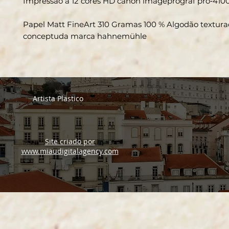
Impressão a 12 cores HD canon imageprograf pro‑410
Papel Matt FineArt 310 Gramas 100 % Algodão textur
conceptuda marca hahnemühle
Artista Plastico
Site criado por
www.miaudigitalagency.com