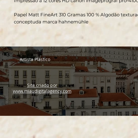
Impressão a 12 cores HD canon imageprograf pro‑410
Papel Matt FineArt 310 Gramas 100 % Algodão textur
conceptuda marca hahnemühle
Artista Plastico
Site criado por
www.miaudigitalagency.com