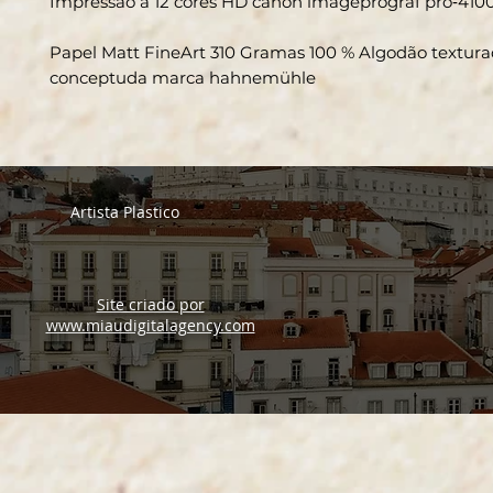
Impressão a 12 cores HD canon imageprograf pro‑410
Papel Matt FineArt 310 Gramas 100 % Algodão textur
conceptuda marca hahnemühle
Artista Plastico
Site criado por
www.miaudigitalagency.com