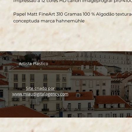
Impressão a 12 cores HD canon imageprograf pro‑410
Papel Matt FineArt 310 Gramas 100 % Algodão textur
conceptuda marca hahnemühle
Artista Plastico
Site criado por
www.miaudigitalagency.com