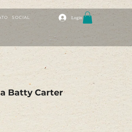
ATO
SOCIAL
Login
ia Batty Carter
o