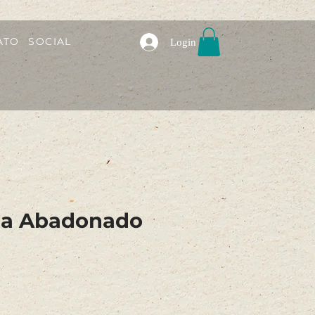
ATO
SOCIAL
Login
fia Abadonado
o