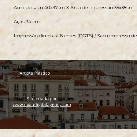
Area do saco 40x37cm X Area de impressão 35x35cm
Aças 34 cm
Impressão directa a 8 cores (DGTS) / Saco impresso 
Artista Plastico
Site criado por
www.miaudigitalagency.com