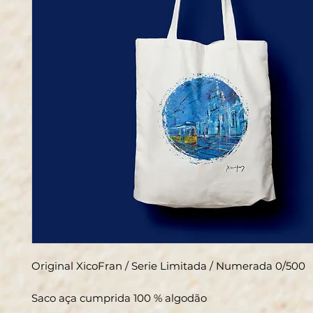
Original XicoFran / Serie Limitada / Numerada 0/500
Saco aça cumprida 100 % algodão