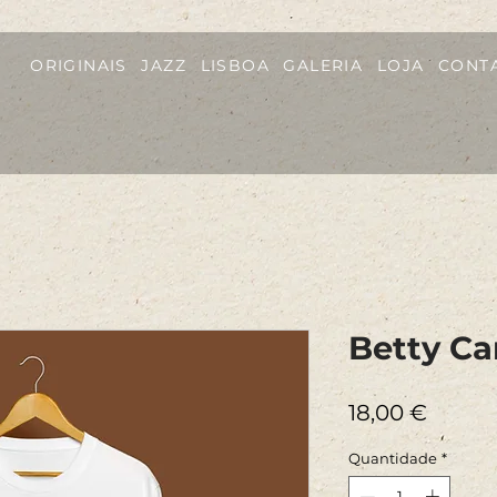
ORIGINAIS
JAZZ
LISBOA
GALERIA
LOJA
CONT
Betty Car
Preço
18,00 €
Quantidade
*