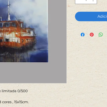
Adici
ie limitada 0/500
cores , 15x15cm.