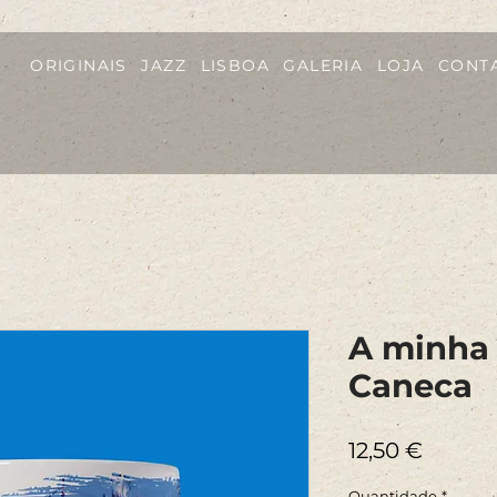
ORIGINAIS
JAZZ
LISBOA
GALERIA
LOJA
CONT
A minha E
Caneca
Preço
12,50 €
Quantidade
*