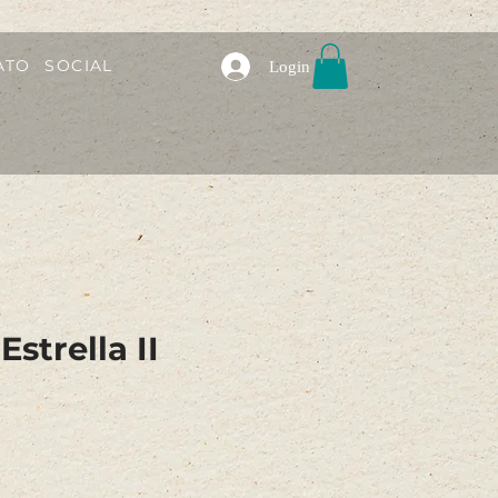
ATO
SOCIAL
Login
strella II